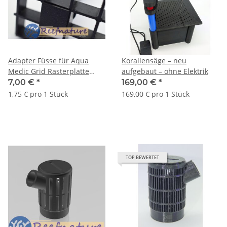
Adapter Füsse für Aqua
Korallensäge – neu
Medic Grid Rasterplatte
aufgebaut – ohne Elektrik
(4Stck)
7,00 €
*
169,00 €
*
1,75 € pro 1 Stück
169,00 € pro 1 Stück
TOP BEWERTET