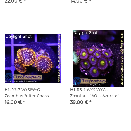
22,00 €
*
14,00 €
*
H1-R3-7 WYSIWYG -
H1-R5-1 WYSIWYG -
Zoanthus "utter Chaos
Zoanthus "AOI - Azure of
Infinity" min.10 Polypen
16,00 €
*
39,00 €
*