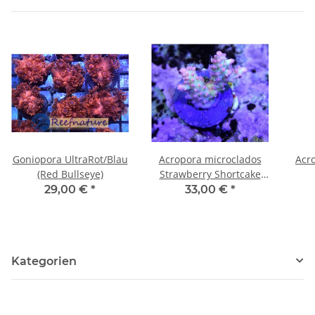
Goniopora UltraRot/Blau
Acropora microclados
Acr
(Red Bullseye)
Strawberry Shortcake
small bis 4cm
29,00 €
*
33,00 €
*
Kategorien