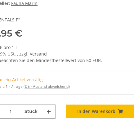
ller:
Fauna Marin
NTALS P²
,95 €
€ pro 1 l
19% USt. , zzgl.
Versand
 beachten Sie den Mindestbestellwert von 50 EUR.
r ein Artikel vorrätig
eit:
1 - 7 Tage
(DE - Ausland abweichend)
In den Warenkorb
Stück