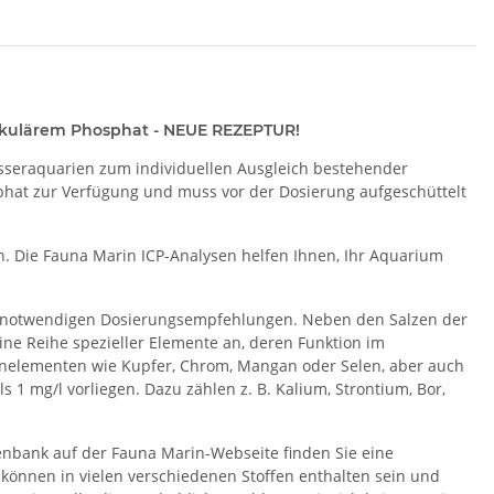
tikulärem Phosphat - NEUE REZEPTUR!
sseraquarien zum individuellen Ausgleich bestehender
sphat zur Verfügung und muss vor der Dosierung aufgeschüttelt
en. Die Fauna Marin ICP-Analysen helfen Ihnen, Ihr Aquarium
le notwendigen Dosierungsempfehlungen. Neben den Salzen der
e Reihe spezieller Elemente an, deren Funktion im
enelementen wie Kupfer, Chrom, Mangan oder Selen, aber auch
 1 mg/l vorliegen. Dazu zählen z. B. Kalium, Strontium, Bor,
tenbank auf der Fauna Marin-Webseite finden Sie eine
können in vielen verschiedenen Stoffen enthalten sein und