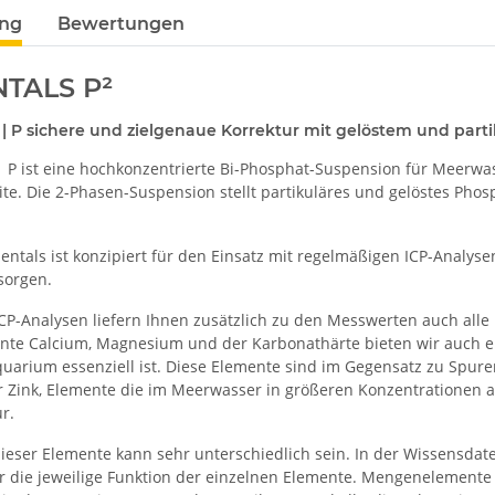
ung
Bewertungen
TALS P²
 P sichere und zielgenaue Korrektur mit gelöstem und par
P ist eine hochkonzentrierte Bi-Phosphat-Suspension für Meerwa
ite. Die 2-Phasen-Suspension stellt partikuläres und gelöstes Pho
entals ist konzipiert für den Einsatz mit regelmäßigen ICP-Analys
sorgen.
CP-Analysen liefern Ihnen zusätzlich zu den Messwerten auch al
e Calcium, Magnesium und der Karbonathärte bieten wir auch ein
arium essenziell ist. Diese Elemente sind im Gegensatz zu Spur
r Zink, Elemente die im Meerwasser in größeren Konzentrationen als
ur.
dieser Elemente kann sehr unterschiedlich sein. In der Wissensda
r die jeweilige Funktion der einzelnen Elemente. Mengenelemente 