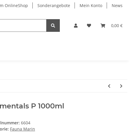
im OnlineShop
Sonderangebote
Mein Konto
News
0,00 €
ementals P 1000ml
elnummer:
6604
orie:
Fauna Marin