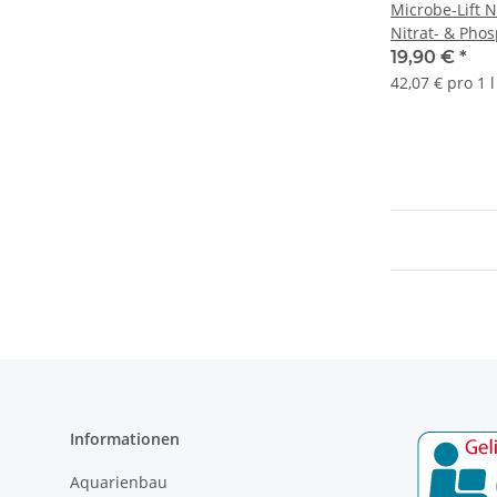
Microbe-Lift 
Nitrat- & Phos
(473 ml.)
19,90 €
*
42,07 € pro 1 l
Informationen
Aquarienbau