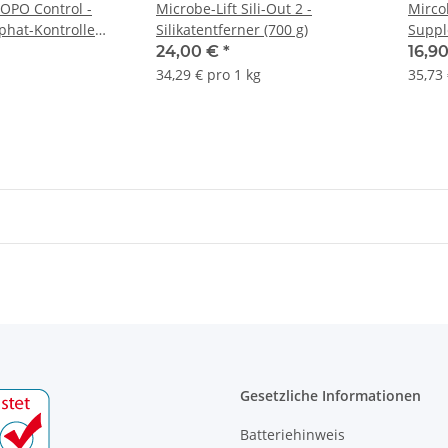
NOPO Control -
Microbe-Lift Sili-Out 2 -
Mirco
phat-Kontrolle
Silikatentferner (700 g)
Suppl
24,00 €
*
16,9
34,29 € pro 1 kg
35,73 
Gesetzliche Informationen
Batteriehinweis