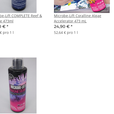
be-Lift COMPLETE Reef &
Microbe-Lift Coralline Algae
e 473ml
Accelerator 473 mL
0 €
*
24,90 €
*
€ pro 1 l
52,64 € pro 1 l