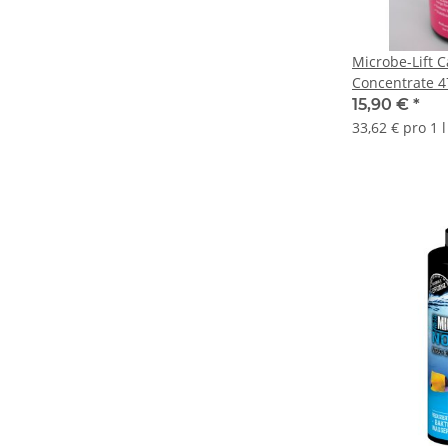
Microbe-Lift 
Concentrate 
15,90 €
*
33,62 € pro 1 l