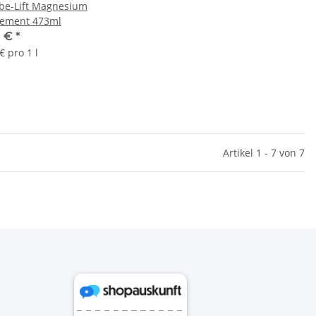
be-Lift Magnesium
ement 473ml
0 €
*
€ pro 1 l
Artikel 1 - 7 von 7