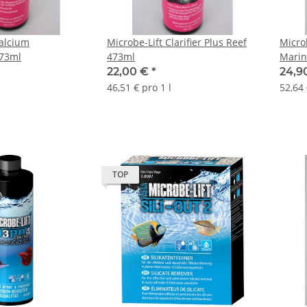
Calcium
Microbe-Lift Clarifier Plus Reef
Micro
473ml
473ml
Marin
22,00 €
*
24,9
46,51 € pro 1 l
52,64 
TOP