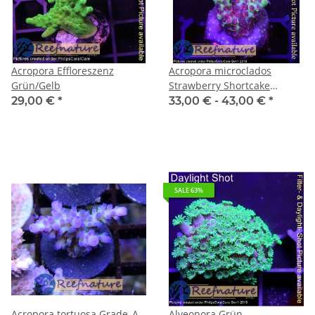
Acropora Effloreszenz
Acropora microclados
Grün/Gelb
Strawberry Shortcake
(Australien)
29,00 €
*
33,00 € -
43,00 €
*
SALE 63%
Acropora tortuosa Grade_A
Alveopora Grün