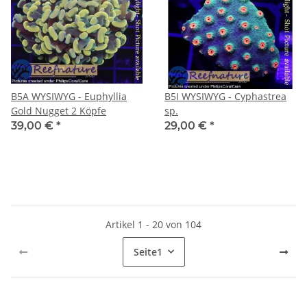
B5A WYSIWYG - Euphyllia
B5I WYSIWYG - Cyphastrea
Gold Nugget 2 Köpfe
sp.
39,00 €
*
29,00 €
*
Artikel 1 - 20 von 104
Seite
1