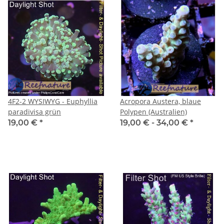
4F2-2 WYSIWYG - Euphyllia
Acropora Austera, blaue
paradivisa grün
Polypen (Australien)
19,00 €
*
19,00 € -
34,00 €
*