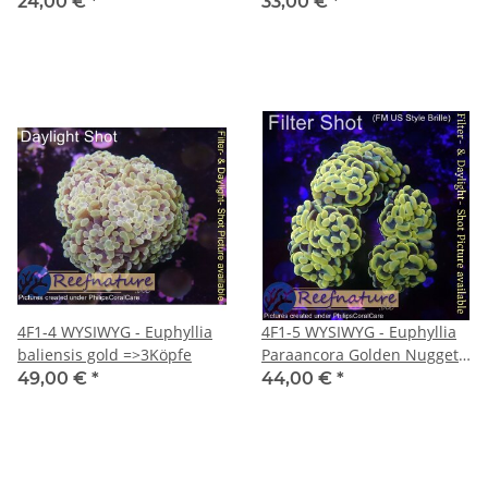
24,00 €
*
33,00 €
*
4F1-4 WYSIWYG - Euphyllia
4F1-5 WYSIWYG - Euphyllia
baliensis gold =>3Köpfe
Paraancora Golden Nugget
=>3Köpfe
49,00 €
*
44,00 €
*