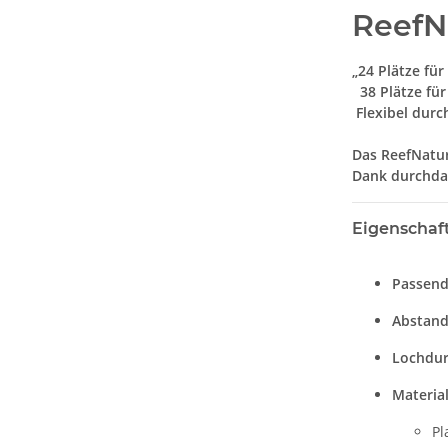
ReefN
„24 Plätze fü
38 Plätze für
Flexibel durc
Das ReefNatur
Dank durchdac
Eigenschaf
Passend
Abstand
Lochdur
Material
Pl