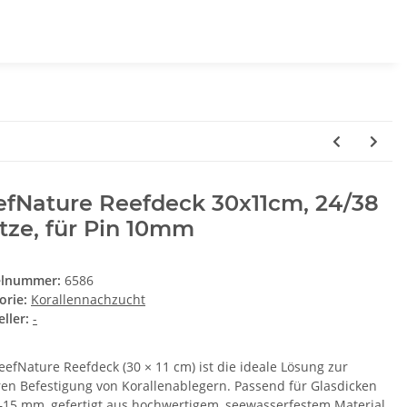
efNature Reefdeck 30x11cm, 24/38
tze, für Pin 10mm
elnummer:
6586
orie:
Korallennachzucht
ller:
-
eefNature Reefdeck (30 × 11 cm) ist die ideale Lösung zur
ren Befestigung von Korallenablegern. Passend für Glasdicken
–15 mm, gefertigt aus hochwertigem, seewasserfestem Material