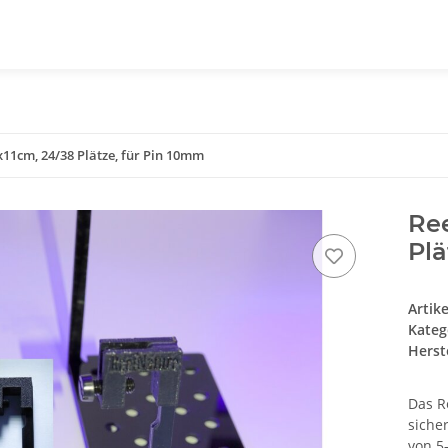
11cm, 24/38 Plätze, für Pin 10mm
Re
Plä
Artik
Kateg
Herste
Das R
siche
von 5