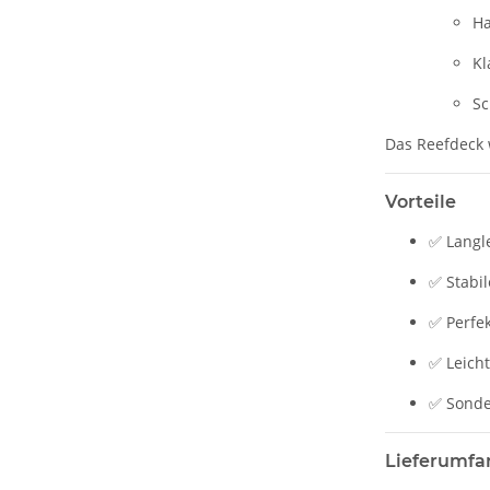
Ha
Kl
Sc
Das Reefdeck 
Vorteile
✅ Langl
✅ Stabil
✅ Perfek
✅ Leicht
✅ Sonde
Lieferumfa