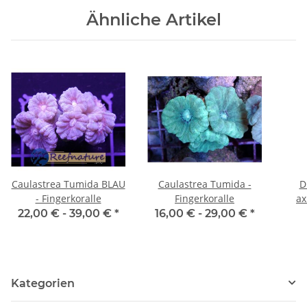
Ähnliche Artikel
Caulastrea Tumida BLAU
Caulastrea Tumida -
D
- Fingerkoralle
Fingerkoralle
ax
Bar
22,00 € -
39,00 €
*
16,00 € -
29,00 €
*
Kategorien