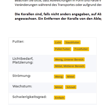
Futter:
Licht
Staubfutter
Pellet Futter
Frostfutter
Lichtbedarf,
Wenig, Unterer Bereich
Platzierung:
Mittel, Mittlerer Bereich
Strömung:
Wenig
Mittel
Wachstum:
Mittel
Schnell
Schwierigkeitsgrad:
Einfach