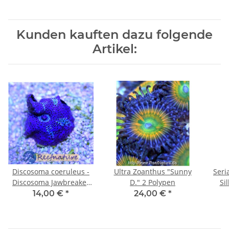
Kunden kauften dazu folgende
Artikel:
Discosoma coeruleus -
Ultra Zoanthus "Sunny
Seri
Discosoma Jawbreaker
D." 2 Polypen
Si
"Ice -Blue Metallic"
14,00 €
*
24,00 €
*
highColor (pro Stck)