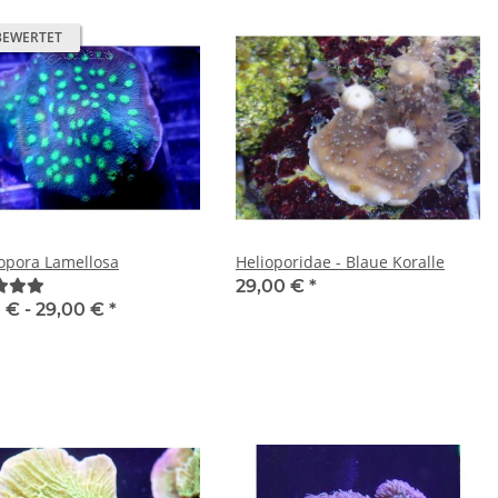
BEWERTET
opora Lamellosa
Helioporidae - Blaue Koralle
29,00 €
*
 € -
29,00 €
*