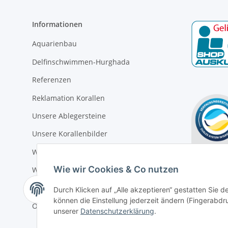
Informationen
Aquarienbau
Delfinschwimmen-Hurghada
Referenzen
Reklamation Korallen
Unsere Ablegersteine
Unsere Korallenbilder
Warum ist Lebendtierversand so teuer ?
Wie wir Cookies & Co nutzen
Wir über uns
Zahlung und Versand
Durch Klicken auf „Alle akzeptieren“ gestatten Sie d
können die Einstellung jederzeit ändern (Fingerabdru
Öffnungszeiten
unserer
Datenschutzerklärung
.