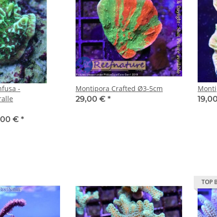
fusa -
Montipora Crafted Ø3-5cm
Monti
alle
29,00 €
*
19,0
,00 €
*
TOP 