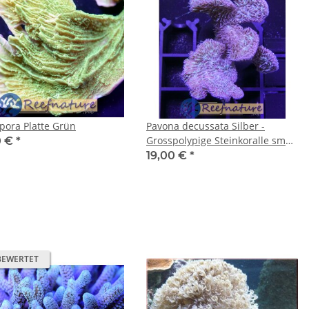
pora Platte Grün
Pavona decussata Silber -
Grosspolypige Steinkoralle small
0 €
*
bis 4cm
19,00 €
*
BEWERTET