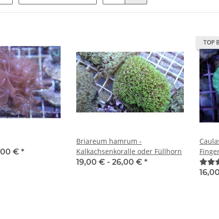
TOP 
Briareum hamrum -
Caula
Kalkachsenkoralle oder Füllhorn
Finge
,00 €
*
19,00 € -
26,00 €
*
16,0