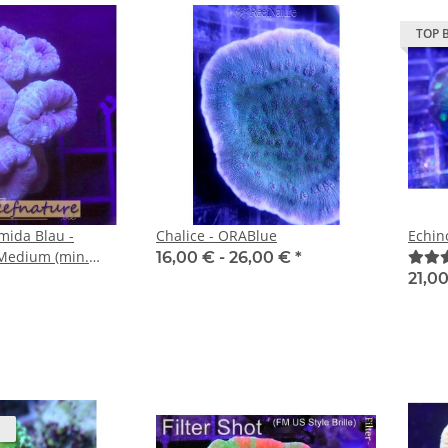
TOP 
mida Blau -
Chalice - ORABlue
Echin
 Medium (min.
16,00 € -
26,00 €
*
21,00