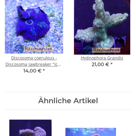
Discosoma coeruleus -
Hydnophora Grandis
Discosoma Jawbreaker "Ice -
21,00 €
*
Blue Metallic" highColor
14,00 €
*
(pro Stck)
Ähnliche Artikel