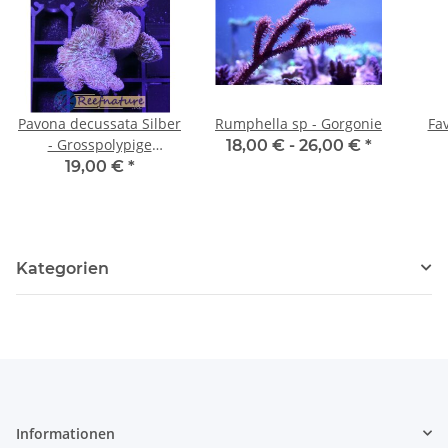
Pavona decussata Silber
Rumphella sp - Gorgonie
Fa
- Grosspolypige
18,00 € -
26,00 €
*
Steinkoralle small bis
19,00 €
*
4cm
Kategorien
Informationen