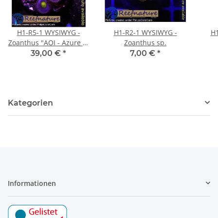
H1-R5-1 WYSIWYG -
H1-R2-1 WYSIWYG -
H1
Zoanthus "AOI - Azure of
Zoanthus sp.
Infinity" min.10 Polypen
39,00 €
*
7,00 €
*
Kategorien
Informationen