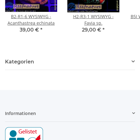
B2-R1-6 WYSIWYG -
H2-R3-1 WYSIWYG -
B5I 
Acanthastrea echinata
Favia sp.
39,00 €
*
29,00 €
*
Kategorien
Informationen