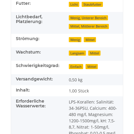
Futter:
Licht
Staubfutter
Lichtbedarf,
Wenig, Unterer Bereich
Platzierung:
Mittel, Mittlerer Bereich
Strömung:
Wenig
Mittel
Wachstum:
Langsam
Mittel
Schwierigkeitsgrad:
Einfach
Mittel
Versandgewicht:
0,50 kg
Inhalt:
1,00 Stück
Erforderliche
LPS-Korallen: Salinität:
Wasserwerte:
34-36PSU, Calcium: 400-
480 mg/l, Magnesium:
1200-1500mg/l, kH: 7,5-
8,7, Nitrat: 1-50mg/l,
Phosphat: 0,02-0,5 mg/l,