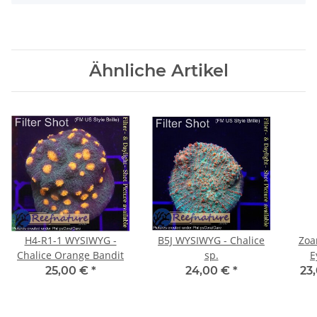
Ähnliche Artikel
H4-R1-1 WYSIWYG -
B5J WYSIWYG - Chalice
Zoa
Chalice Orange Bandit
sp.
E
25,00 €
*
24,00 €
*
23