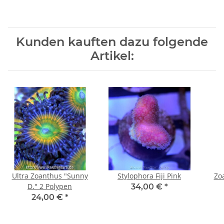
Kunden kauften dazu folgende
Artikel:
Ultra Zoanthus "Sunny
Stylophora Fiji Pink
Zoa
D." 2 Polypen
34,00 €
*
24,00 €
*