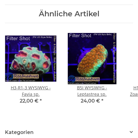
Ähnliche Artikel
H3-R1-3 WYSIWYG -
B5I WYSIWYG -
H1
Favia sp.
Leptastrea sp.
Zoa
22,00 €
*
24,00 €
*
Kategorien